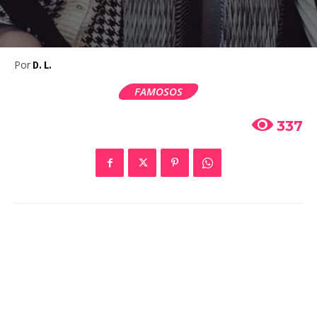
Por
D. L.
FAMOSOS
337