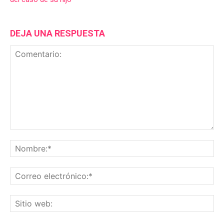
DEJA UNA RESPUESTA
Comentario:
No
Co
ele
Sit
we