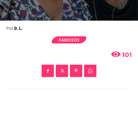
Por
D. L.
FAMOSOS
101