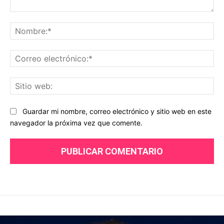
Comentario:
No
Co
ele
Sit
we
Guardar mi nombre, correo electrónico y sitio web en este
navegador la próxima vez que comente.