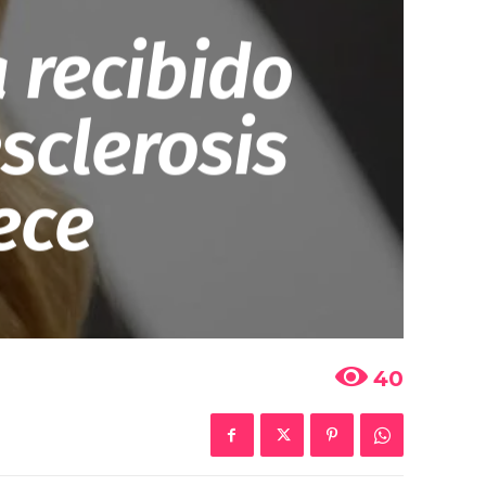
 recibido
sclerosis
ece
40