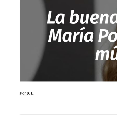
La buena
María Po
mú
Por
D. L.