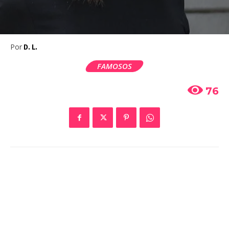
Por
D. L.
FAMOSOS
76