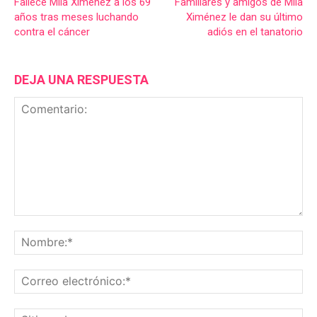
Fallece Mila Ximénez a los 69
Familiares y amigos de Mila
años tras meses luchando
Ximénez le dan su último
contra el cáncer
adiós en el tanatorio
DEJA UNA RESPUESTA
Comentario:
No
Co
ele
Sit