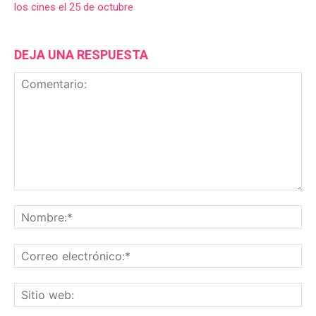
los cines el 25 de octubre
DEJA UNA RESPUESTA
Comentario:
No
Co
ele
Sit
we