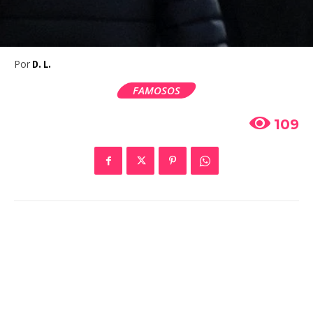
Por
D. L.
FAMOSOS
109