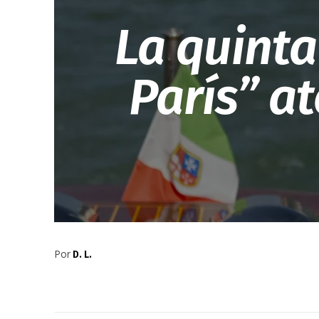
La quint
París” at
Por
D. L.