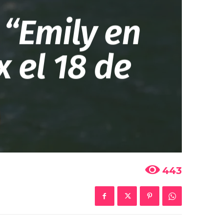
“Emily en
x el 18 de
443