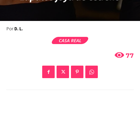
Por
D. L.
CASA REAL
77