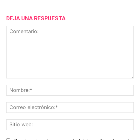
DEJA UNA RESPUESTA
Comentario:
No
Co
ele
Sit
we