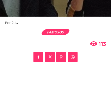
Por
D. L.
FAMOSOS
113