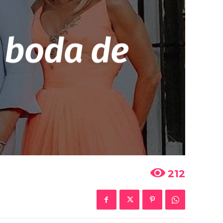
a boda de
212