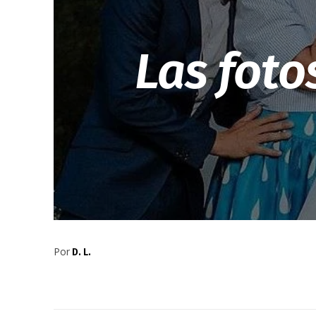
Las foto
Por
D. L.