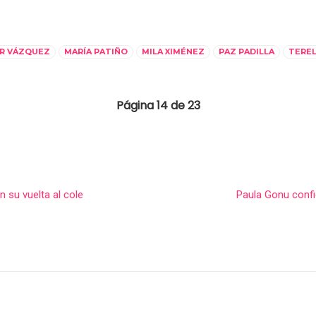
ER VÁZQUEZ
MARÍA PATIÑO
MILA XIMÉNEZ
PAZ PADILLA
TERE
Página 14 de 23
 su vuelta al cole
Paula Gonu confi