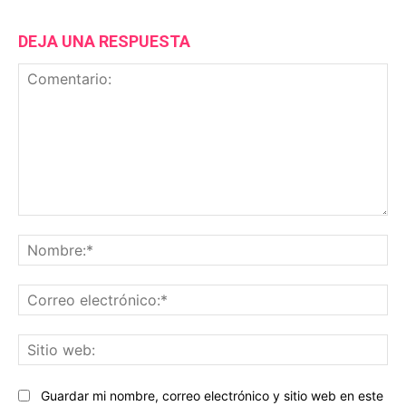
DEJA UNA RESPUESTA
Comentario:
No
Co
ele
Sit
we
Guardar mi nombre, correo electrónico y sitio web en este