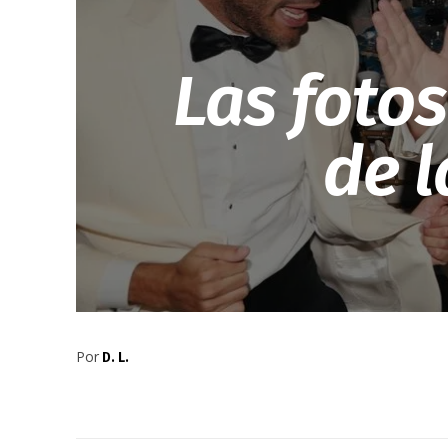
Las fotos
de l
Por
D. L.