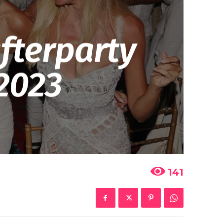
afterparty
 2023
141