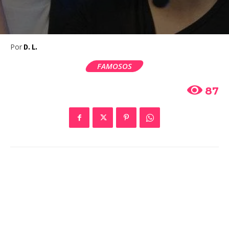
Por
D. L.
FAMOSOS
87