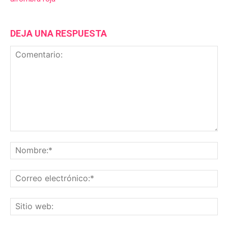
DEJA UNA RESPUESTA
Comentario:
No
Co
ele
Sit
we