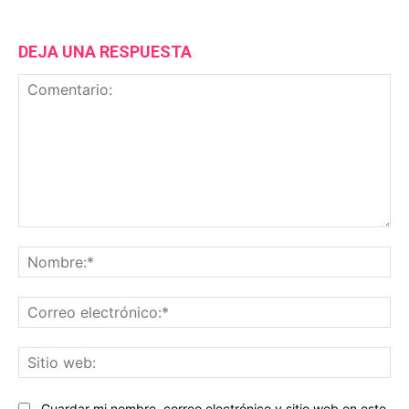
DEJA UNA RESPUESTA
Comentario:
No
Co
ele
Sit
we
Guardar mi nombre, correo electrónico y sitio web en este