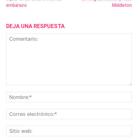
embarazo
Middleton
DEJA UNA RESPUESTA
Comentario:
No
Co
ele
Sit
we