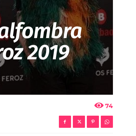
 alfombra
roz 2019
74