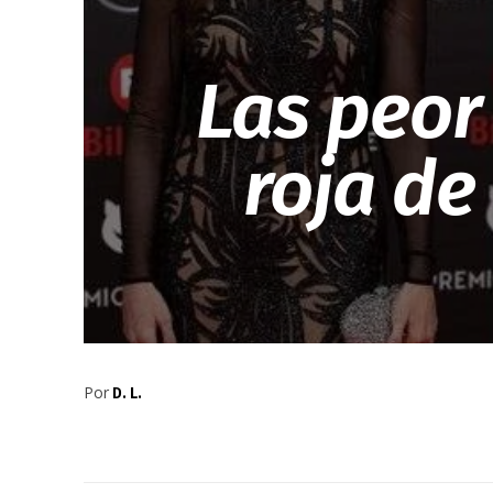
Las peor
roja de
Por
D. L.