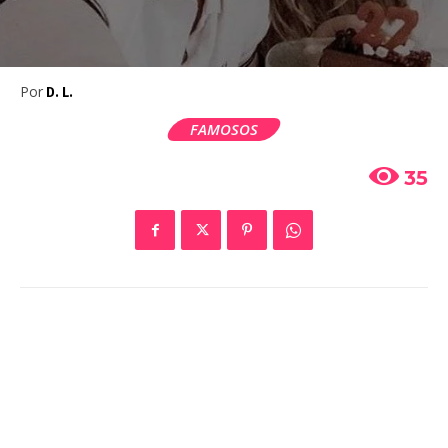
Por
D. L.
FAMOSOS
35