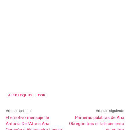
ALEX LEQUIO
TOP
Artículo anterior
Artículo siguiente
El emotivo mensaje de
Primeras palabras de Ana
Antonia Dell’Atte a Ana
Obregón tras el fallecimiento
Obregón y Alessandro Lequio
de su hijo