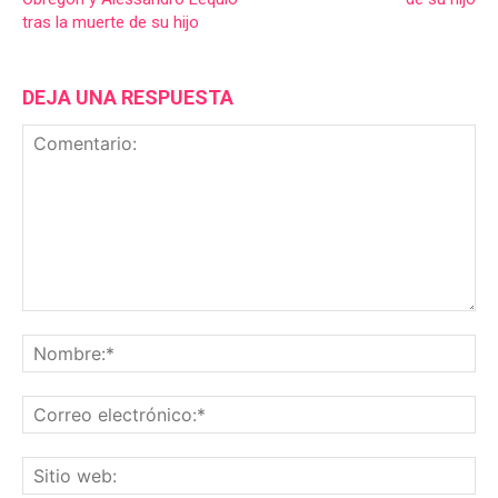
tras la muerte de su hijo
DEJA UNA RESPUESTA
Comentario:
No
Co
ele
Sit
we