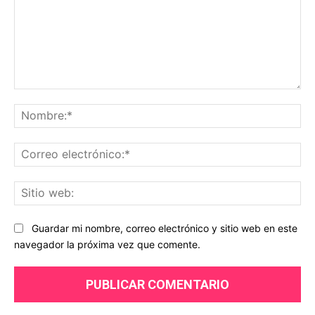
Comentario:
No
Co
ele
Sit
we
Guardar mi nombre, correo electrónico y sitio web en este
navegador la próxima vez que comente.