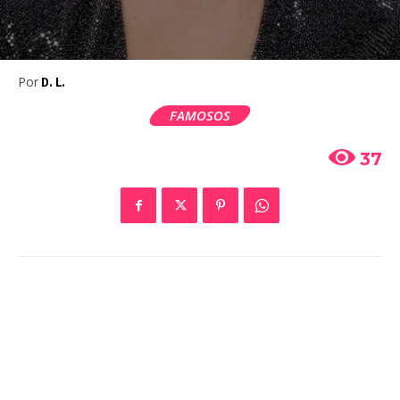
Por
D. L.
FAMOSOS
37