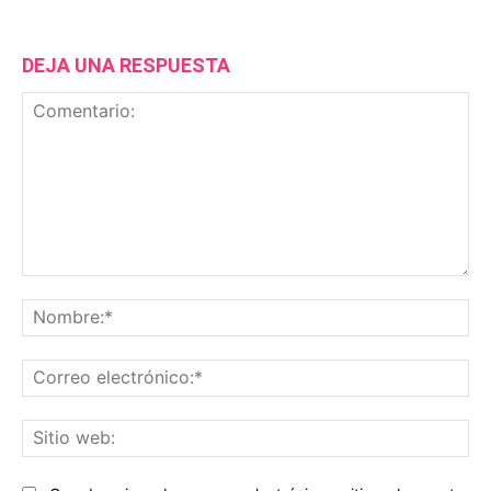
DEJA UNA RESPUESTA
Comentario:
No
Co
ele
Sit
we