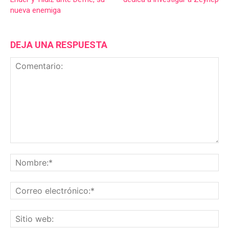
nueva enemiga
DEJA UNA RESPUESTA
Comentario:
No
Co
ele
Sit
we