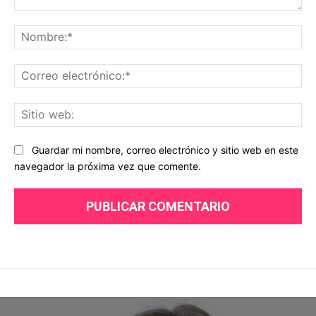
Comentario:
No
Co
ele
Sit
we
Guardar mi nombre, correo electrónico y sitio web en este
navegador la próxima vez que comente.