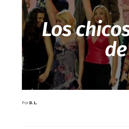
Los chicos
de
Por
D. L.