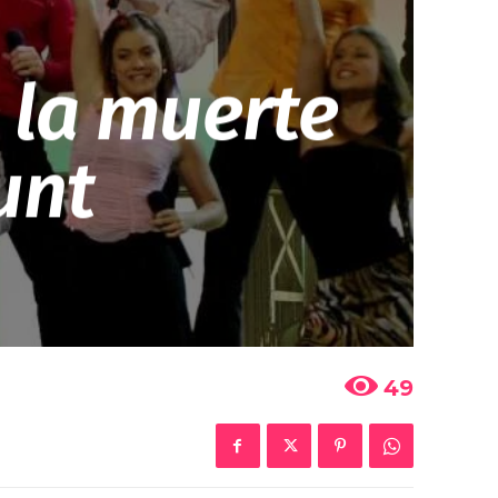
n la muerte
unt
49