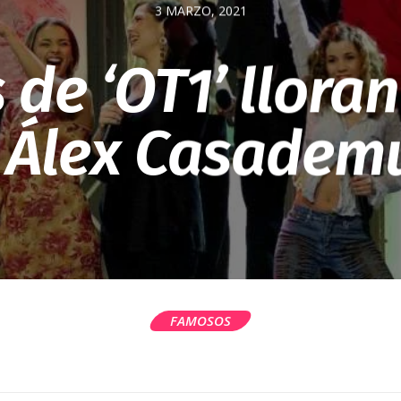
3 MARZO, 2021
 de ‘OT1’ llora
 Álex Casadem
FAMOSOS