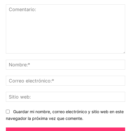
Comentario:
No
Co
ele
Sit
we
Guardar mi nombre, correo electrónico y sitio web en este
navegador la próxima vez que comente.