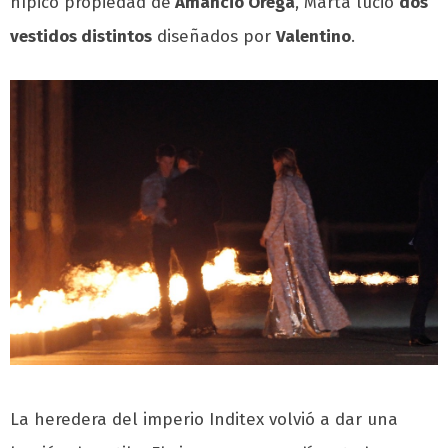
hípico propiedad de
Amancio Orega
, Marta lució
dos
vestidos distintos
diseñados por
Valentino
.
La heredera del imperio Inditex volvió a dar una