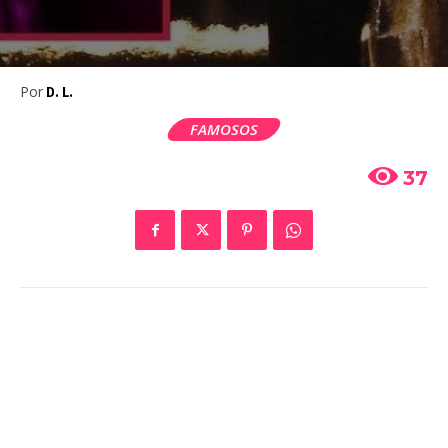
Por
D. L.
FAMOSOS
37