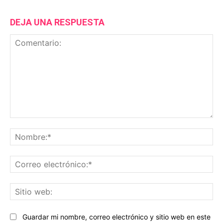
DEJA UNA RESPUESTA
Comentario:
No
Co
ele
Sit
we
Guardar mi nombre, correo electrónico y sitio web en este