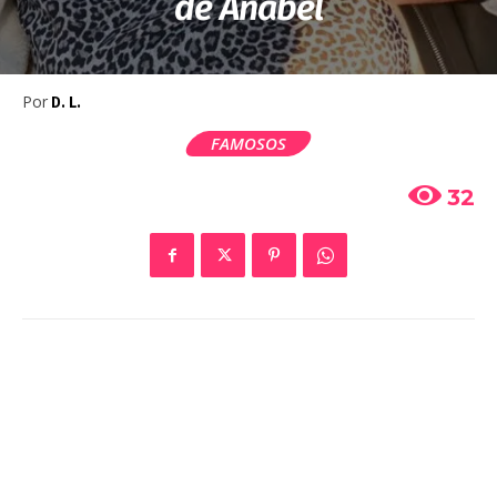
de Anabel
Por
D. L.
FAMOSOS
32