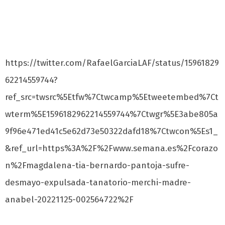
https://twitter.com/RafaelGarciaLAF/status/15961829
62214559744?
ref_src=twsrc%5Etfw%7Ctwcamp%5Etweetembed%7Ct
wterm%5E1596182962214559744%7Ctwgr%5E3abe805a
9f96e471ed41c5e62d73e50322dafd18%7Ctwcon%5Es1_
&ref_url=https%3A%2F%2Fwww.semana.es%2Fcorazo
n%2Fmagdalena-tia-bernardo-pantoja-sufre-
desmayo-expulsada-tanatorio-merchi-madre-
anabel-20221125-002564722%2F