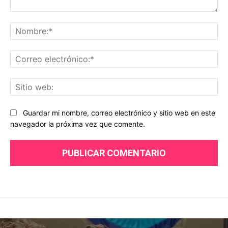
Comentario:
No
Co
ele
Sit
we
Guardar mi nombre, correo electrónico y sitio web en este
navegador la próxima vez que comente.