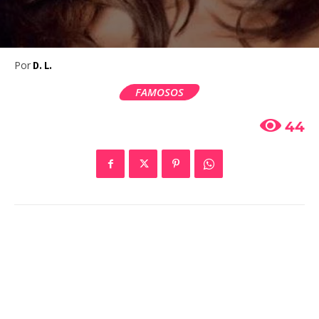
Por
D. L.
FAMOSOS
44