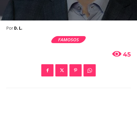
Por
D. L.
FAMOSOS
45