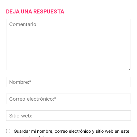
DEJA UNA RESPUESTA
Comentario:
No
Co
ele
Sit
we
Guardar mi nombre, correo electrónico y sitio web en este