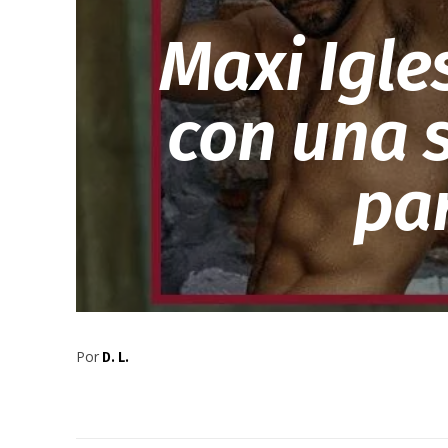
Maxi Igle
con una 
par
Por
D. L.