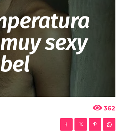
emperatura
 muy sexy
sbel
362