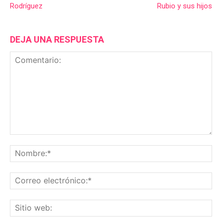
Rodríguez
Rubio y sus hijos
DEJA UNA RESPUESTA
Comentario:
No
Co
ele
Sit
we