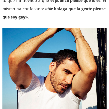
lo que ha llevado a que
el público piense que lo es
. Él
mismo ha confesado:
«Me halaga que la gente piense
que soy gay»
.