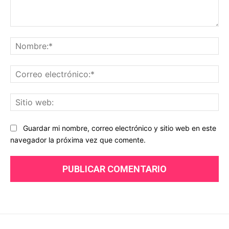
Comentario:
No
Co
ele
Sit
we
Guardar mi nombre, correo electrónico y sitio web en este
navegador la próxima vez que comente.