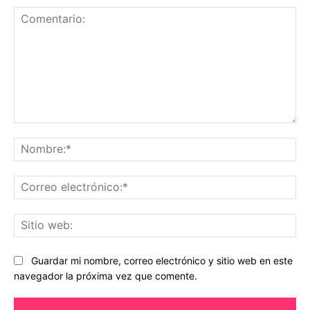
Comentario:
No
Co
ele
Sit
we
Guardar mi nombre, correo electrónico y sitio web en este
navegador la próxima vez que comente.