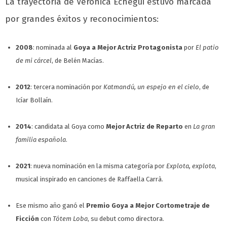
La trayectoria de Verónica Echegui estuvo marcada
por grandes éxitos y reconocimientos:
2008
: nominada al
Goya a Mejor Actriz Protagonista
por
El patio
de mi cárcel
, de Belén Macías.
2012
: tercera nominación por
Katmandú, un espejo en el cielo
, de
Icíar Bollaín.
2014
: candidata al Goya como
Mejor Actriz de Reparto
en
La gran
familia española
.
2021
: nueva nominación en la misma categoría por
Explota, explota
,
musical inspirado en canciones de Raffaella Carrà.
Ese mismo año ganó el
Premio Goya a Mejor Cortometraje de
Ficción
con
Tótem Loba
, su debut como directora.