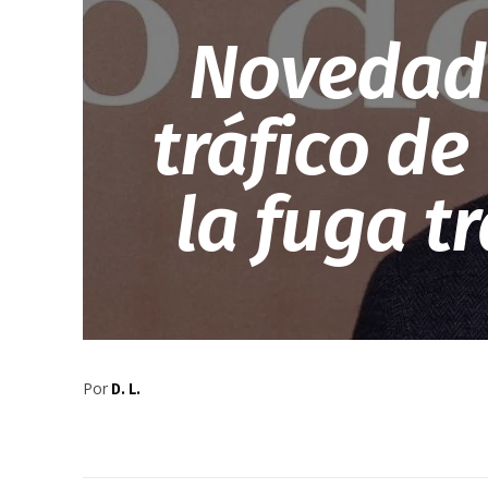
Novedade
tráfico de
la fuga t
Por
D. L.