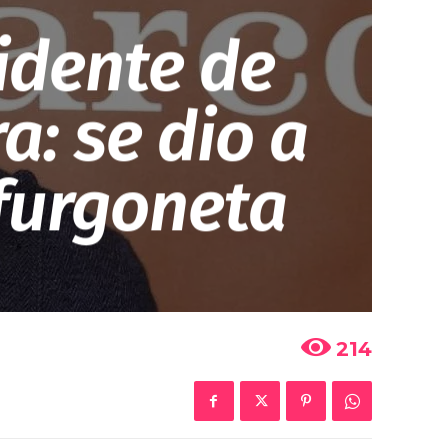
idente de
a: se dio a
 furgoneta
214