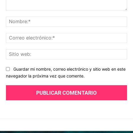
Comentario:
No
Co
ele
Sit
we
Guardar mi nombre, correo electrónico y sitio web en este
navegador la próxima vez que comente.