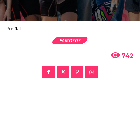
Por
D. L.
FAMOSOS
742