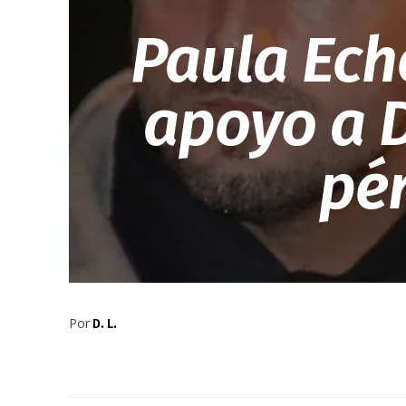
Paula Ech
apoyo a D
pér
Por
D. L.