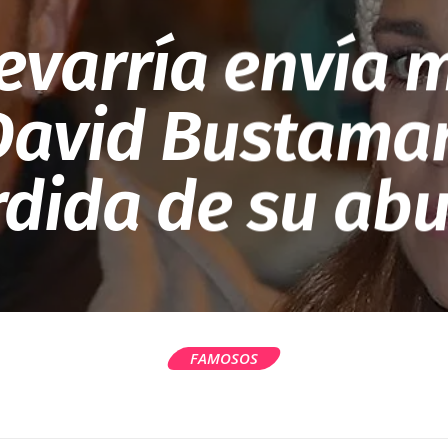
evarría envía 
avid Bustaman
dida de su ab
FAMOSOS