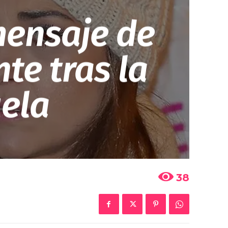
mensaje de
te tras la
uela
38