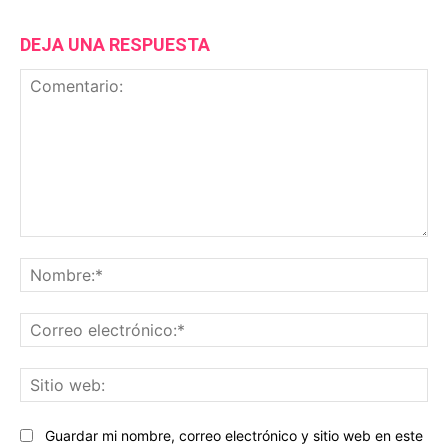
DEJA UNA RESPUESTA
Comentario:
No
Co
ele
Sit
we
Guardar mi nombre, correo electrónico y sitio web en este