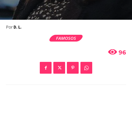
Por
D. L.
FAMOSOS
96