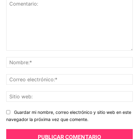
Comentario:
No
Co
ele
Sit
we
Guardar mi nombre, correo electrónico y sitio web en este
navegador la próxima vez que comente.