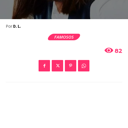
Por
D. L.
FAMOSOS
82