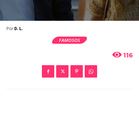
Por
D. L.
FAMOSOS
116