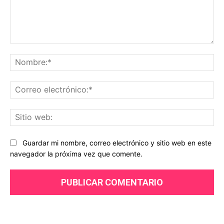
Comentario:
No
Co
ele
Sit
we
Guardar mi nombre, correo electrónico y sitio web en este
navegador la próxima vez que comente.