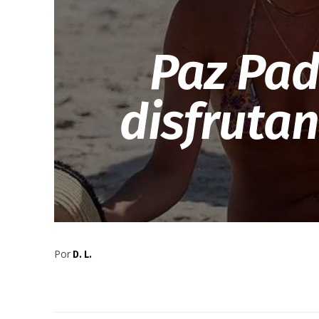
Paz Padi
disfrutan
Por
D. L.