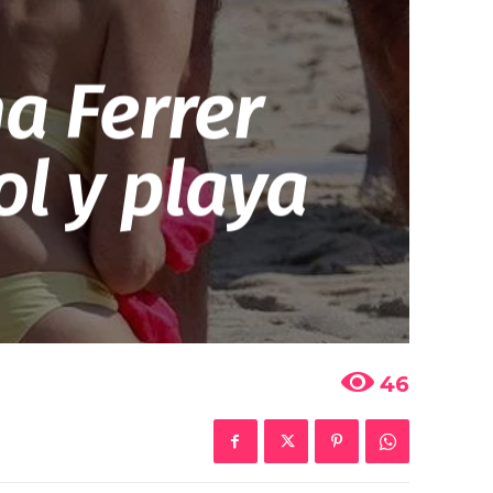
na Ferrer
ol y playa
46