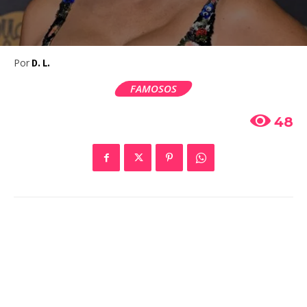
Por
D. L.
FAMOSOS
48