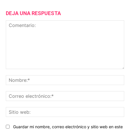
DEJA UNA RESPUESTA
Comentario:
No
Co
ele
Sit
we
Guardar mi nombre, correo electrónico y sitio web en este