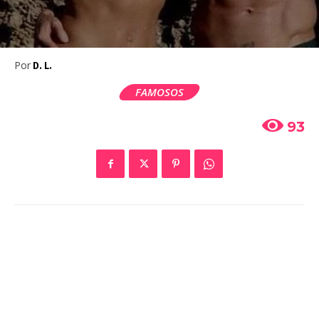
Por
D. L.
FAMOSOS
93