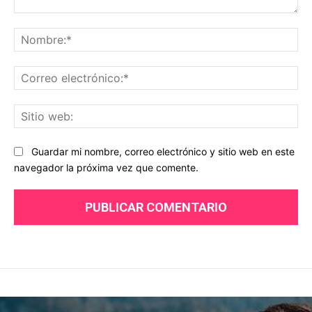
Comentario:
No
Co
ele
Sit
we
Guardar mi nombre, correo electrónico y sitio web en este
navegador la próxima vez que comente.