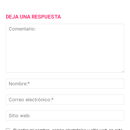
DEJA UNA RESPUESTA
Comentario:
No
Co
ele
Sit
we