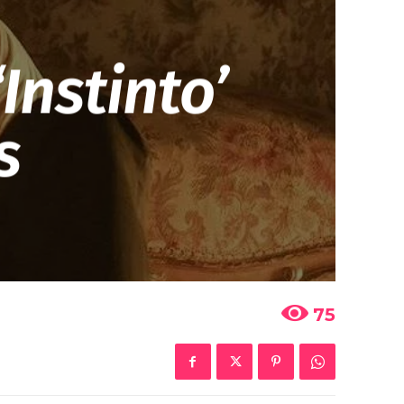
Instinto’
s
75