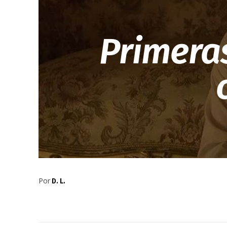
Primeras
Por
D. L.