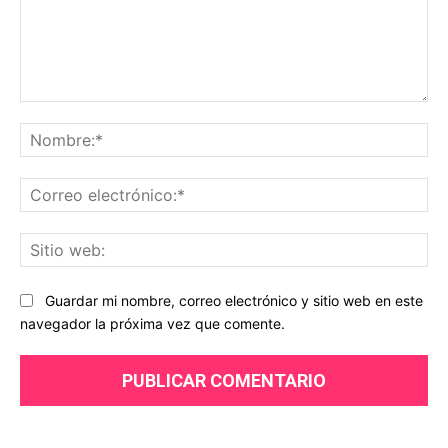
Comentario:
No
Co
ele
Sit
we
Guardar mi nombre, correo electrónico y sitio web en este
navegador la próxima vez que comente.