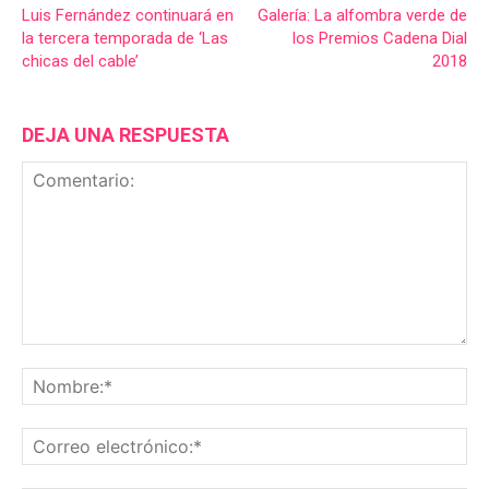
Luis Fernández continuará en
Galería: La alfombra verde de
la tercera temporada de ‘Las
los Premios Cadena Dial
chicas del cable’
2018
DEJA UNA RESPUESTA
Comentario:
No
Co
ele