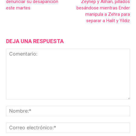
denunciar su desaparición
Zeynep y Alihan, pillados
este martes
besándose mientras Ender
manipula a Zehra para
separar a Halit y Yildiz
DEJA UNA RESPUESTA
Comentario:
No
Co
ele