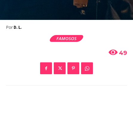
Por
D. L.
FAMOSOS
49