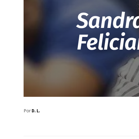
Sandra
Felici
Por
D. L.