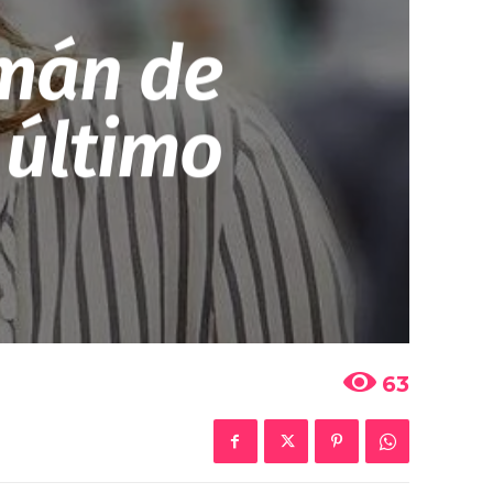
smán de
 último
63