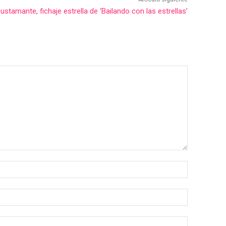
ustamante, fichaje estrella de ‘Bailando con las estrellas’
Nombre:*
Correo
electrónico:
Sitio