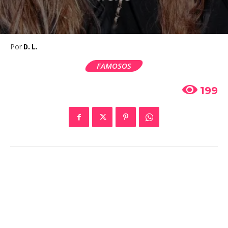
Por
D. L.
FAMOSOS
199