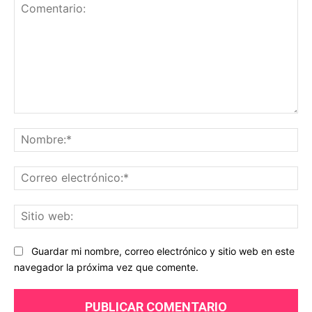
Comentario:
No
Co
ele
Sit
we
Guardar mi nombre, correo electrónico y sitio web en este
navegador la próxima vez que comente.