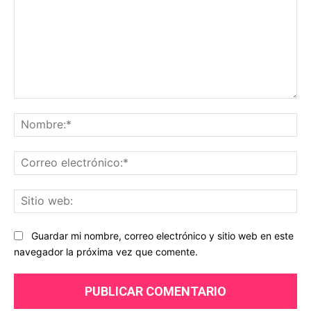
Comentario:
No
Co
ele
Sit
we
Guardar mi nombre, correo electrónico y sitio web en este
navegador la próxima vez que comente.