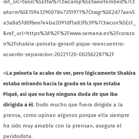
ref_src=twsrc%5Etfw%7Ctwcamp%5Etweetembed%7Ct
wterm%5E1594329007847251971%7Ctwgr%5E2d77ae45
a3a8a57d0f6ee7e4ba2091df1a83fb39%7Ctwcon%5Es1_
&ref_url=https%3A%2F%2Fwww.semana.es%2Fcorazo
n%2Fshakira-peineta-gerard-pique-reencuentro-
acuerdo-separacion-20221120-002562287%2F
«
La peineta la acabo de ver, pero lógicamente Shakira
estaba mirando hacia la grada en la que estaba
Piqué, así que no hay ninguna duda de que iba
dirigida a él.
Dudo mucho que fuera dirigida a la
prensa, como opinan algunos porque ella siempre
ha sido muy amable con la prensa», asegura el
peridodista.